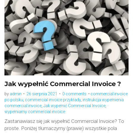
Dzień:
2021-
08-
26
Jak wypełnić Commercial Invoice ?
by
admin
26 sierpnia 2021
0 comments
commercial invoice
po polsku
,
commercial invoice przykłady
,
instrukcja wypełnienia
commercial invoice
,
Jak wypełnić Commercial Invoice
,
wypełniamy commercial invoice
Zastanawiasz się jak wypełnić Commercial Invoice? To
proste. Poniżej tłumaczymy (prawie) wszystkie pola