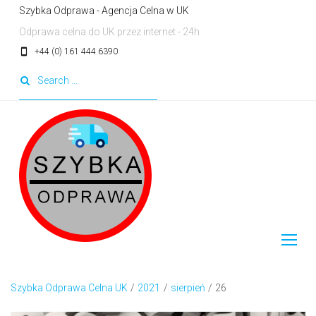
Skip
Szybka Odprawa - Agencja Celna w UK
to
Odprawa celna do UK przez internet - 24h
content
smartphone
+44 (0) 161 444 6390
Search
for:
Szybka Odprawa Celna UK
/
2021
/
sierpień
/
26