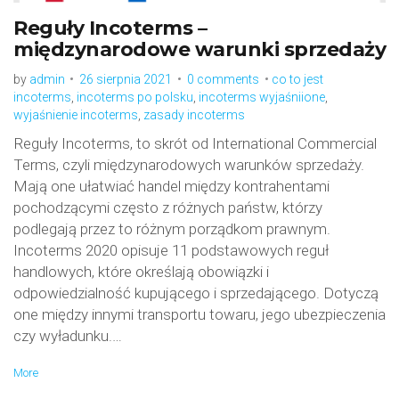
Reguły Incoterms –
międzynarodowe warunki sprzedaży
by
admin
26 sierpnia 2021
0 comments
co to jest
incoterms
,
incoterms po polsku
,
incoterms wyjaśniione
,
wyjaśnienie incoterms
,
zasady incoterms
Reguły Incoterms, to skrót od International Commercial
Terms, czyli międzynarodowych warunków sprzedaży.
Mają one ułatwiać handel między kontrahentami
pochodzącymi często z różnych państw, którzy
podlegają przez to różnym porządkom prawnym.
Incoterms 2020 opisuje 11 podstawowych reguł
handlowych, które określają obowiązki i
odpowiedzialność kupującego i sprzedającego. Dotyczą
one między innymi transportu towaru, jego ubezpieczenia
czy wyładunku.…
More