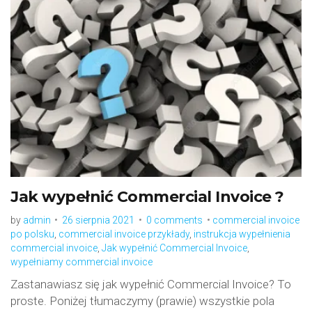
Tag:
wypełniamy
commercial
invoice
Jak wypełnić Commercial Invoice ?
by
admin
26 sierpnia 2021
0 comments
commercial invoice
po polsku
,
commercial invoice przykłady
,
instrukcja wypełnienia
commercial invoice
,
Jak wypełnić Commercial Invoice
,
wypełniamy commercial invoice
Zastanawiasz się jak wypełnić Commercial Invoice? To
proste. Poniżej tłumaczymy (prawie) wszystkie pola