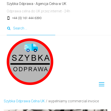
Skip
Szybka Odprawa - Agencja Celna w UK
to
Odprawa celna do UK przez internet - 24h
content
smartphone
+44 (0) 161 444 6390
Search
for:
Szybka Odprawa Celna UK
/
wypełniamy commercial invoice