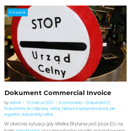
Poradnik
Dokument Commercial Invoice
by
admin
10 marca 2021
0 comments
Dokument CI
,
Dokumenty do odprawy celnej
,
faktura międzynarodowa
,
jak
wypełnić dokumenty celne
W obecnej sytuacji gdy Wielka Brytania jest poza EU, na
barki
exporterów
oraz importerów spadło przygotowanie