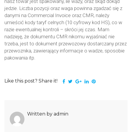
nasz towar jest spakowany, ile waży, oraz skąd dokąd
jedzie. Liczba pozycji oraz waga powinna zgadzać się z
danymi na Commercial Invoice oraz CMR, należy
umieścić kody taryf celnych (10 cyfrowy kod HS), co w
razie ewentualnej kontroli – skróci jej czas. Mam
nadzieję, że dokumentu CMR nikomu wyjaśniać nie
trzeba, jest to dokument przewozowy dostarczany przez
przewoznika, zawierający informacje o wadze, sposobie
pakowania itp.
Like this post? Share it!
Facebook
Twitter
Google+
LinkedIn
Pinterest
Written by
admin