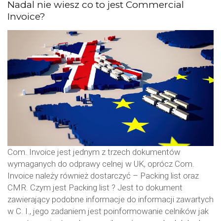
Nadal nie wiesz co to jest Commercial
Invoice?
Com. Invoice jest jednym z trzech dokumentów
wymaganych do odprawy celnej w UK, oprócz Com.
Invoice należy również dostarczyć – Packing list oraz
CMR. Czym jest Packing list ? Jest to dokument
zawierający podobne informacje do informacji zawartych
w C. I., jego zadaniem jest poinformowanie celników jak