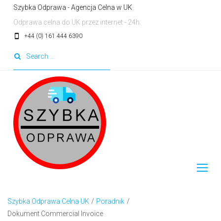
Skip
Szybka Odprawa - Agencja Celna w UK
to
Odprawa celna do UK przez internet - 24h
content
smartphone
+44 (0) 161 444 6390
Search
for:
Szybka Odprawa Celna UK
/
Poradnik
/
Dokument Commercial Invoice