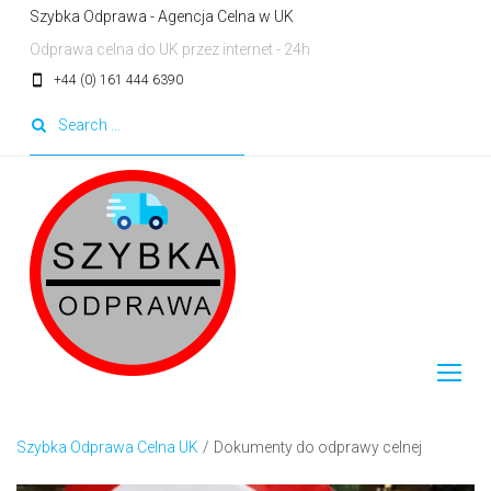
Skip
Szybka Odprawa - Agencja Celna w UK
to
Odprawa celna do UK przez internet - 24h
content
smartphone
+44 (0) 161 444 6390
Search
for:
Szybka Odprawa Celna UK
/
Dokumenty do odprawy celnej