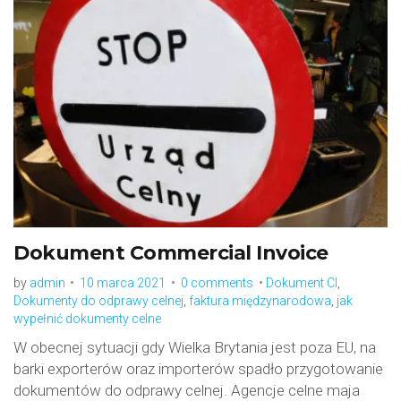
Tag:
Dokumenty
do
odprawy
celnej
Dokument Commercial Invoice
by
admin
10 marca 2021
0 comments
Dokument CI
,
Dokumenty do odprawy celnej
,
faktura międzynarodowa
,
jak
wypełnić dokumenty celne
W obecnej sytuacji gdy Wielka Brytania jest poza EU, na
barki exporterów oraz importerów spadło przygotowanie
dokumentów do odprawy celnej. Agencje celne maja